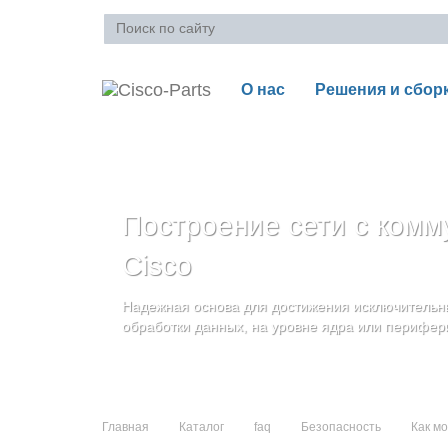
О нас
Решения и сбор
Ваша корзина пуста
Построение сети с комм
Блейд-серверы: UCS се
Стоечные серверы Cisc
Cisco
и дополнительные комп
Созданы для сокращения общей стоимости вла
Надежная основа для достижения исключительны
и повышение адаптивности Вашего бизнеса
Увеличьте производительность сервера с помощ
обработки данных, на уровне ядра или перифер
масштабируемой архитектуры
Главная
Каталог
faq
Безопасность
Как м