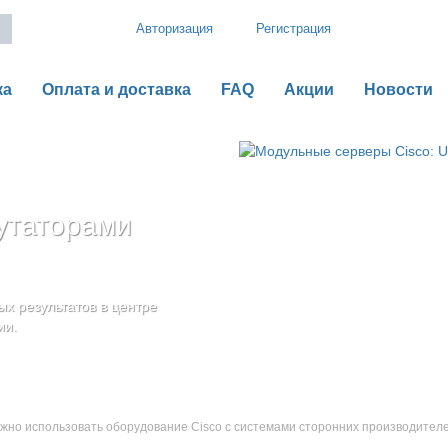
Авторизация
Регистрация
ка
Оплата и доставка
FAQ
Акции
Новости
утаторами
рии B
o UCS серии C
оненты
дения
х результатов в центре
ью гибкой,
ии.
ожно использовать оборудование Cisco с системами сторонних производите