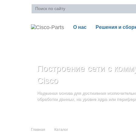
О нас
Решения и сбор
Ваша корзина пуста
Построение сети с комм
Блейд-серверы: UCS се
Стоечные серверы Cisc
Cisco
и дополнительные комп
Созданы для сокращения общей стоимости вла
Надежная основа для достижения исключительны
и повышение адаптивности Вашего бизнеса
Увеличьте производительность сервера с помощ
обработки данных, на уровне ядра или перифер
масштабируемой архитектуры
Главная
Каталог