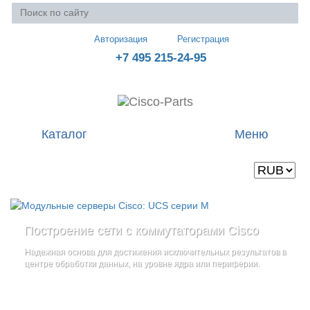
Авторизация
Регистрация
+7 495 215-24-95
Каталог
Меню
Валюта
Ваша корзина пуста
Построение сети с коммутаторами Cisco
Стоечные серверы Cisco UCS серии C
Блейд-серверы: UCS серии B
и
Надежная основа для достижения исключительных результатов в
Созданы для сокращения общей стоимости владения
и
дополнительные компоненты
центре обработки данных, на уровне ядра или периферии.
повышение адаптивности Вашего бизнеса
Увеличьте производительность сервера с помощью
гибкой,
масштабируемой архитектуры