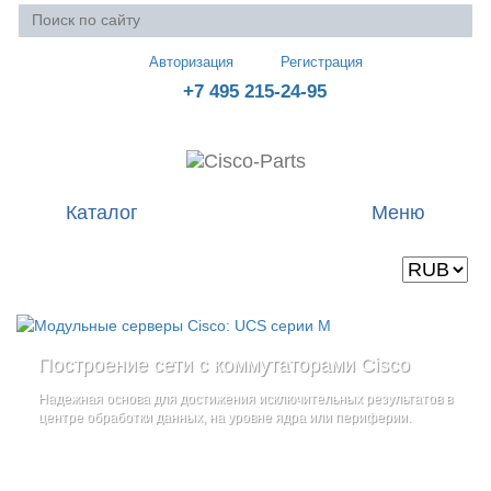
Авторизация
Регистрация
+7 495 215-24-95
Каталог
Меню
Валюта
Ваша корзина пуста
Построение сети с коммутаторами Cisco
Стоечные серверы Cisco UCS серии C
Блейд-серверы: UCS серии B
и
Надежная основа для достижения исключительных результатов в
Созданы для сокращения общей стоимости владения
и
дополнительные компоненты
центре обработки данных, на уровне ядра или периферии.
повышение адаптивности Вашего бизнеса
Увеличьте производительность сервера с помощью
гибкой,
масштабируемой архитектуры