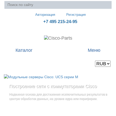
Авторизация
Регистрация
+7 495 215-24-95
Каталог
Меню
Валюта
Ваша корзина пуста
Построение сети с коммутаторами Cisco
Стоечные серверы Cisco UCS серии C
Блейд-серверы: UCS серии B
и
Надежная основа для достижения исключительных результатов в
Созданы для сокращения общей стоимости владения
и
дополнительные компоненты
центре обработки данных, на уровне ядра или периферии.
повышение адаптивности Вашего бизнеса
Увеличьте производительность сервера с помощью
гибкой,
масштабируемой архитектуры