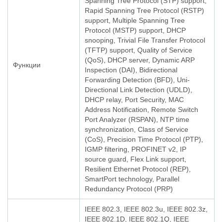
Spanning Tree Protocol (STP) support,
Rapid Spanning Tree Protocol (RSTP)
support, Multiple Spanning Tree
Protocol (MSTP) support, DHCP
snooping, Trivial File Transfer Protocol
(TFTP) support, Quality of Service
(QoS), DHCP server, Dynamic ARP
Функции
Inspection (DAI), Bidirectional
Forwarding Detection (BFD), Uni-
Directional Link Detection (UDLD),
DHCP relay, Port Security, MAC
Address Notification, Remote Switch
Port Analyzer (RSPAN), NTP time
synchronization, Class of Service
(CoS), Precision Time Protocol (PTP),
IGMP filtering, PROFINET v2, IP
source guard, Flex Link support,
Resilient Ethernet Protocol (REP),
SmartPort technology, Parallel
Redundancy Protocol (PRP)
IEEE 802.3, IEEE 802.3u, IEEE 802.3z,
IEEE 802.1D, IEEE 802.1Q, IEEE