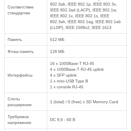
802.3ab, IEEE 802.1p, IEEE 802.3x,
Соответствие
IEEE 802.3ad (LACP), IEEE 802.1w,
стандартам
IEEE 802.1x, IEEE 802.1s, IEEE
802.3ah, IEEE 802.1ag, IEEE 802.1ab
(LLDP), IEEE 1588v2, IEEE 1613
Память
512 MБ
Флэш-память
128 MБ
16 x 1000Base-T RJ-45
4 x 1000Base-T RJ-45 uplink
Интерфейсы
4 x SFP uplink
1 x mini-USB Type B
1 x console RJ-45
Слоты
1 (total) / 0 (free) x SD Memory Card
расширения
Требуемое
DC 9,6 - 60 В
напряжение