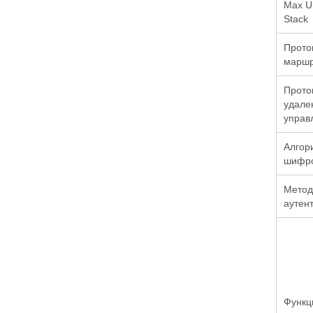
Max Un
Stack
Прото
маршр
Прото
удале
управ
Алгор
шифр
Метод
аутен
Функц