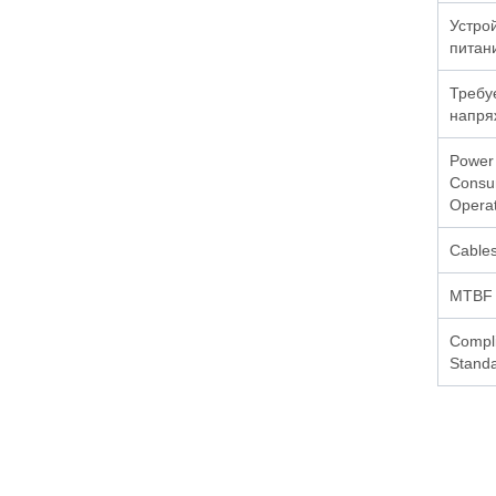
Устро
питан
Требу
напря
Power
Consu
Operat
Cables
MTBF
Compl
Stand