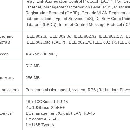
relay, Link Aggregation Control Protocol (LACP), Port Sec
Ethernet, Management Information Base (MIB), Multicast
Registration Protocol (GARP), Generic VLAN Registration
authentication, Type of Service (ToS), DiffServ Code Poi
data unit (BPDU), Internet Control Message Protocol (I
етствие
IEEE 802.3, IEEE 802.3u, IEEE 802.3z, IEEE 802.1D, IE
артам
IEEE 802.3ad (LACP), IEEE 802.1w, IEEE 802.1x, IEEE 
ссор
X ARM: 800 МГц
512 МБ
память
256 МБ
 Indicators
Port transmission speed, system, RPS (Redundant Power Su
48 x 10GBase-T RJ-45
2 x 10GBase-X SFP+
фейсы
1 x management (Gigabit LAN) RJ-45
1 x console RJ-45
1 x USB Type A