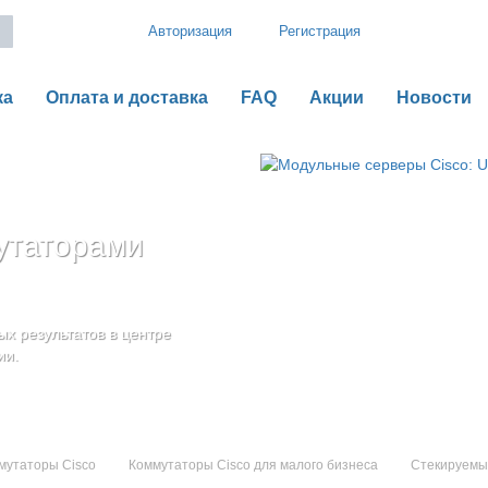
Авторизация
Регистрация
ка
Оплата и доставка
FAQ
Акции
Новости
утаторами
рии B
o UCS серии C
оненты
дения
х результатов в центре
ью гибкой,
ии.
мутаторы Cisco
Коммутаторы Cisco для малого бизнеса
Стекируемы