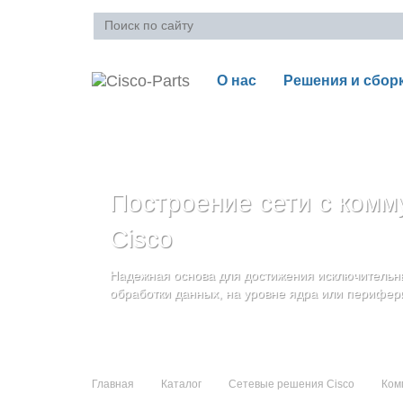
О нас
Решения и сбор
Ваша корзина пуста
Построение сети с комм
Блейд-серверы: UCS се
Стоечные серверы Cisc
Cisco
и дополнительные комп
Созданы для сокращения общей стоимости вла
Надежная основа для достижения исключительны
и повышение адаптивности Вашего бизнеса
Увеличьте производительность сервера с помощ
обработки данных, на уровне ядра или перифер
масштабируемой архитектуры
Главная
Каталог
Сетевые решения Cisco
Ком