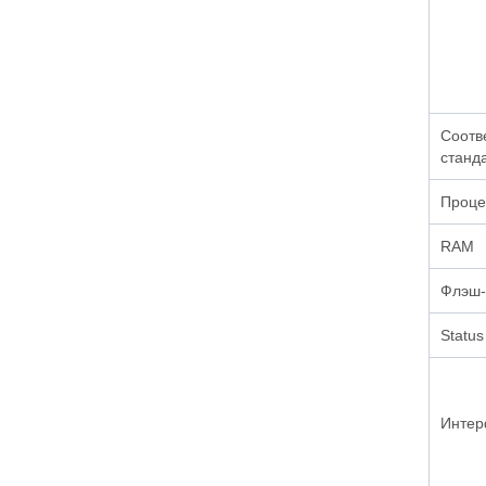
Соотв
станд
Проце
RAM
Флэш-
Status
Интер