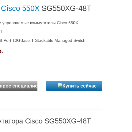
 Cisco 550X
SG550XG-48T
 управляемые коммутаторы Cisco 550X
8T
8-Port 10GBase-T Stackable Managed Switch
р.
утатора Cisco SG550XG-48T