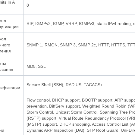
its In A
8
кол
RIP, IGMPv2, IGMP, VRRP, IGMPv3, static IPv4 routing, 
утизации
кол
нного
SNMP 1, RMON, SNMP 3, SNMP 2c, HTTP, HTTPS, TFTP
ления
итм
MD5, SSL
ования
Secure Shell (SSH), RADIUS, TACACS+
тификации
Flow control, DHCP support, BOOTP support, ARP suppor
prevention, DiffServ support, Weighted Round Robin (WR
Storm Control, Unicast Storm Control, Spanning Tree Pr
(RSTP) support, Virtual Route Redundancy Protocol (VRR
(MSTP) support, DHCP snooping, Access Control List (AC
ии
Dynamic ARP Inspection (DAI), STP Root Guard, Uni-Dir