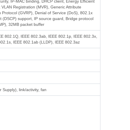
urity, IP-MAC binding, DHCP client, Energy Efficient
 VLAN Registration (MVR), Generic Attribute
 Protocol (GVRP), Denial of Service (DoS), 802.1x
nt (DSCP) support, IP source guard, Bridge protocol
CMP), 32MB packet buffer
EE 802.1Q, IEEE 802.3ab, IEEE 802.1p, IEEE 802.3x,
802.1s, IEEE 802.1ab (LLDP), IEEE 802.3az
pply), link/activity, fan