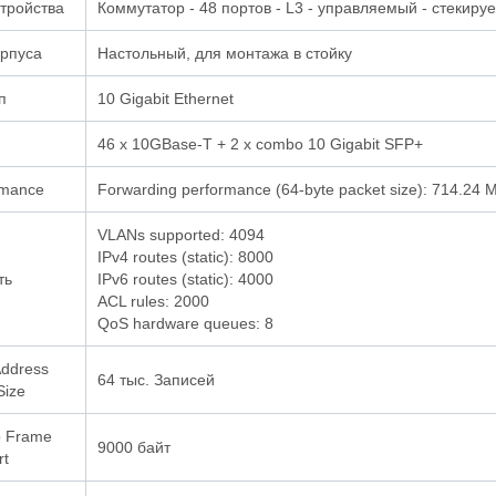
стройства
Коммутатор - 48 портов - L3 - управляемый - стекиру
орпуса
Настольный, для монтажа в стойку
п
10 Gigabit Ethernet
46 x 10GBase-T + 2 x combo 10 Gigabit SFP+
rmance
Forwarding performance (64-byte packet size): 714.24 
VLANs supported: 4094
IPv4 routes (static): 8000
ть
IPv6 routes (static): 4000
ACL rules: 2000
QoS hardware queues: 8
ddress
64 тыс. Записей
Size
 Frame
9000 байт
rt