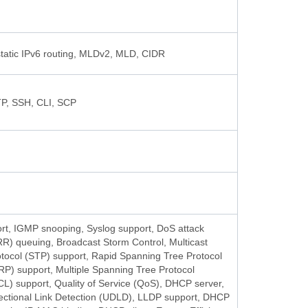
static IPv6 routing, MLDv2, MLD, CIDR
, SSH, CLI, SCP
t, IGMP snooping, Syslog support, DoS attack
R) queuing, Broadcast Storm Control, Multicast
otocol (STP) support, Rapid Spanning Tree Protocol
P) support, Multiple Spanning Tree Protocol
L) support, Quality of Service (QoS), DHCP server,
ectional Link Detection (UDLD), LLDP support, DHCP