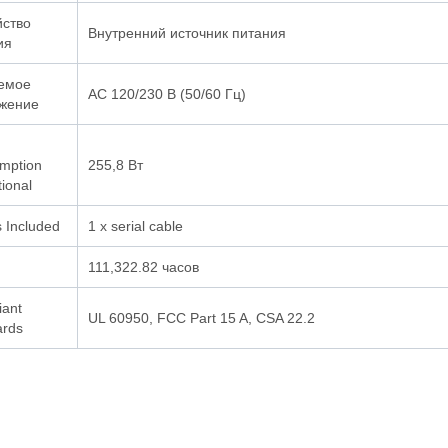
йство
Внутренний источник питания
ия
емое
AC 120/230 В (50/60 Гц)
жение
mption
255,8 Вт
ional
 Included
1 x serial cable
111,322.82 часов
iant
UL 60950, FCC Part 15 A, CSA 22.2
ards