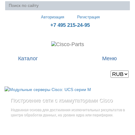
Авторизация
Регистрация
+7 495 215-24-95
Каталог
Меню
Валюта
Ваша корзина пуста
Построение сети с коммутаторами Cisco
Стоечные серверы Cisco UCS серии C
Блейд-серверы: UCS серии B
и
Надежная основа для достижения исключительных результатов в
Созданы для сокращения общей стоимости владения
и
дополнительные компоненты
центре обработки данных, на уровне ядра или периферии.
повышение адаптивности Вашего бизнеса
Увеличьте производительность сервера с помощью
гибкой,
масштабируемой архитектуры