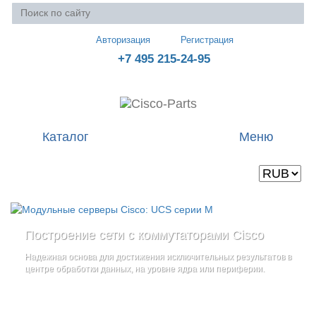
Авторизация
Регистрация
+7 495 215-24-95
Каталог
Меню
Валюта
Ваша корзина пуста
Построение сети с коммутаторами Cisco
Стоечные серверы Cisco UCS серии C
Блейд-серверы: UCS серии B
и
Надежная основа для достижения исключительных результатов в
Созданы для сокращения общей стоимости владения
и
дополнительные компоненты
центре обработки данных, на уровне ядра или периферии.
повышение адаптивности Вашего бизнеса
Увеличьте производительность сервера с помощью
гибкой,
масштабируемой архитектуры