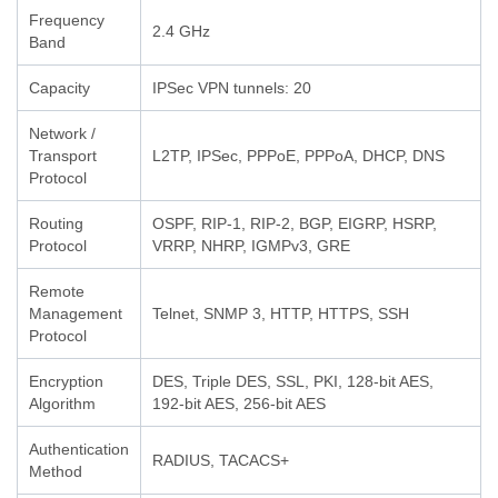
Frequency
2.4 GHz
Band
Capacity
IPSec VPN tunnels: 20
Network /
Transport
L2TP, IPSec, PPPoE, PPPoA, DHCP, DNS
Protocol
Routing
OSPF, RIP-1, RIP-2, BGP, EIGRP, HSRP,
Protocol
VRRP, NHRP, IGMPv3, GRE
Remote
Management
Telnet, SNMP 3, HTTP, HTTPS, SSH
Protocol
Encryption
DES, Triple DES, SSL, PKI, 128-bit AES,
Algorithm
192-bit AES, 256-bit AES
Authentication
RADIUS, TACACS+
Method