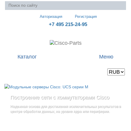
Авторизация
Регистрация
+7 495 215-24-95
Каталог
Меню
Валюта
Ваша корзина пуста
Построение сети с коммутаторами Cisco
Стоечные серверы Cisco UCS серии C
Блейд-серверы: UCS серии B
и
Надежная основа для достижения исключительных результатов в
Созданы для сокращения общей стоимости владения
и
дополнительные компоненты
центре обработки данных, на уровне ядра или периферии.
повышение адаптивности Вашего бизнеса
Увеличьте производительность сервера с помощью
гибкой,
масштабируемой архитектуры