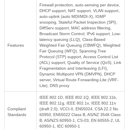
Firewall protection, auto-sensing per device,
DHCP support, NAT support, VLAN support,
auto-uplink (auto MDI/MDI-X), IGMP
snooping, Stateful Packet Inspection (SPI),
DiffServ support, MAC address filtering,
Broadcast Storm Control, IPv6 support, Low-
latency queuing (LLQ), Class-Based
Features
Weighted Fair Queuing (CBWFQ), Weighted
Fair Queuing (WFQ), Spanning Tree
Protocol (STP) support, Access Control List
(ACL) support, Quality of Service (QoS), Link
Fragmentation and Interleaving (LFI),
Dynamic Multipoint VPN (DMVPN), DHCP
server, Virtual Route Forwarding-Lite (VRF-
Lite), DNS proxy
IEEE 802.1D, IEEE 802.1Q, IEEE 802.11b,
IEEE 802.11g, IEEE 802.1x, IEEE 802.11n
Compliant
(draft 2.0), VCCI-II, EN55024, CSA 22.2 No.
Standards
60950, EN55022 Class B, AS/NZ 3548 Class
B, AS/NZS 60950-1, CS-03, EN 60555-2, UL
60950-1, IEC 60950-1