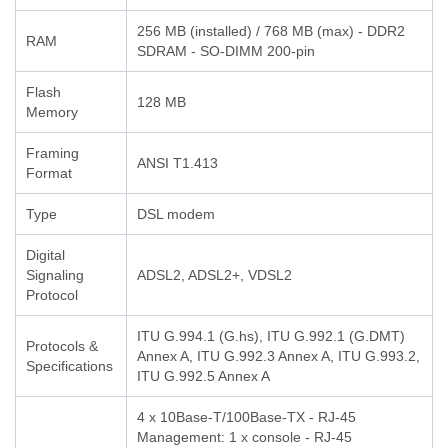
256 MB (installed) / 768 MB (max) - DDR2
RAM
SDRAM - SO-DIMM 200-pin
Flash
128 MB
Memory
Framing
ANSI T1.413
Format
Type
DSL modem
Digital
Signaling
ADSL2, ADSL2+, VDSL2
Protocol
ITU G.994.1 (G.hs), ITU G.992.1 (G.DMT)
Protocols &
Annex A, ITU G.992.3 Annex A, ITU G.993.2,
Specifications
ITU G.992.5 Annex A
4 x 10Base-T/100Base-TX - RJ-45
Management: 1 x console - RJ-45