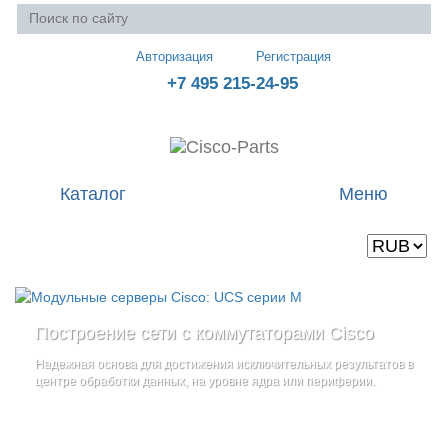
Авторизация
Регистрация
+7 495 215-24-95
Каталог
Меню
Валюта
Ваша корзина пуста
Построение сети с коммутаторами Cisco
Стоечные серверы Cisco UCS серии C
Блейд-серверы: UCS серии B
и
Надежная основа для достижения исключительных результатов в
Созданы для сокращения общей стоимости владения
и
дополнительные компоненты
центре обработки данных, на уровне ядра или периферии.
повышение адаптивности Вашего бизнеса
Увеличьте производительность сервера с помощью
гибкой,
масштабируемой архитектуры