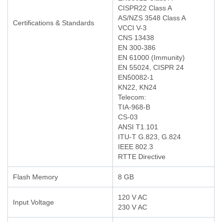
CISPR22 Class A
AS/NZS 3548 Class A
Certifications & Standards
VCCI V-3
CNS 13438
EN 300-386
EN 61000 (Immunity)
EN 55024, CISPR 24
EN50082-1
KN22, KN24
Telecom:
TIA-968-B
CS-03
ANSI T1.101
ITU-T G.823, G.824
IEEE 802.3
RTTE Directive
Flash Memory
8 GB
120 V AC
Input Voltage
230 V AC