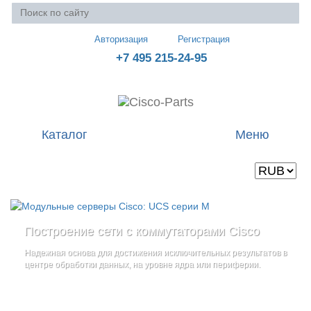
Авторизация
Регистрация
+7 495 215-24-95
Каталог
Меню
Валюта
Ваша корзина пуста
Построение сети с коммутаторами Cisco
Стоечные серверы Cisco UCS серии C
Блейд-серверы: UCS серии B
и
Надежная основа для достижения исключительных результатов в
Созданы для сокращения общей стоимости владения
и
дополнительные компоненты
центре обработки данных, на уровне ядра или периферии.
повышение адаптивности Вашего бизнеса
Увеличьте производительность сервера с помощью
гибкой,
масштабируемой архитектуры