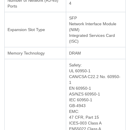
Number of Network (RJ-45)
4
Ports
SFP
Network Interface Module
Expansion Slot Type
(NIM)
Integrated Services Card
(ISC)
Memory Technology
DRAM
Safety:
UL 60950-1
CAN/CSA C22.2 No. 60950-
1
EN 60950-1
AS/NZS 60950-1
IEC 60950-1
GB-4943
EMC:
47 CFR, Part 15
ICES-003 Class A
EN55022 Class A