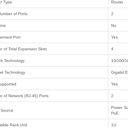
t Type
Router
Number of Ports
2
ine
No
ement Port
Yes
 of Total Expansion Slots
4
rk Technology
10/100/1
et Technology
Gigabit E
upported
Yes
 of Network (RJ-45) Ports
2
Power Su
 Source
PoE
ible Rack Unit
1U