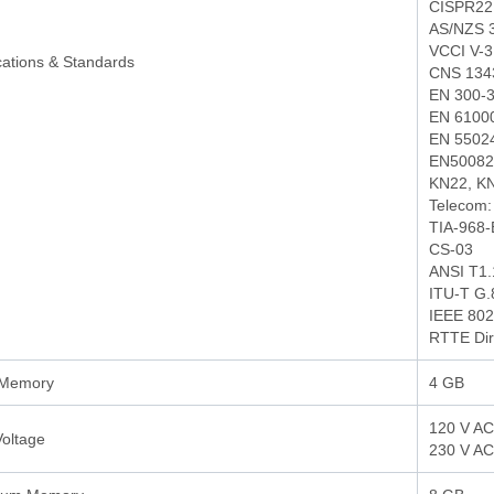
CISPR22 
AS/NZS 3
VCCI V-3
ications & Standards
CNS 134
EN 300-
EN 61000
EN 55024
EN50082
KN22, K
Telecom:
TIA-968-
CS-03
ANSI T1.
ITU-T G.
IEEE 802
RTTE Dir
 Memory
4 GB
120 V AC
Voltage
230 V AC