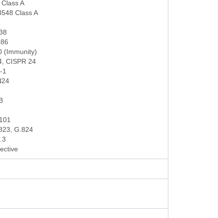
Class A
548 Class A
38
386
 (Immunity)
, CISPR 24
-1
N24
B
101
823, G.824
.3
ective