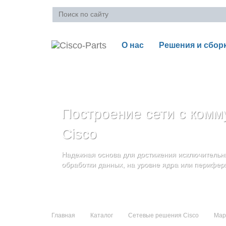
О нас
Решения и сбор
Ваша корзина пуста
Построение сети с комм
Блейд-серверы: UCS се
Стоечные серверы Cisc
Cisco
и дополнительные комп
Созданы для сокращения общей стоимости вла
Надежная основа для достижения исключительны
и повышение адаптивности Вашего бизнеса
Увеличьте производительность сервера с помощ
обработки данных, на уровне ядра или перифер
масштабируемой архитектуры
Главная
Каталог
Сетевые решения Cisco
Мар