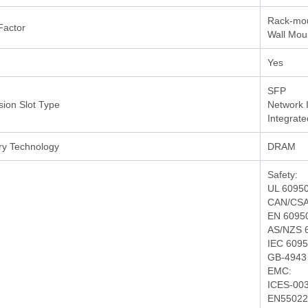
Rack-mou
Factor
Wall Mou
Yes
SFP
ion Slot Type
Network 
Integrate
y Technology
DRAM
Safety:
UL 60950
CAN/CSA 
EN 6095
AS/NZS 
IEC 6095
GB-4943
EMC:
ICES-003
EN55022 