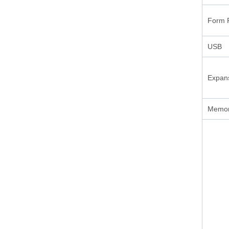
Form 
USB
Expans
Memor