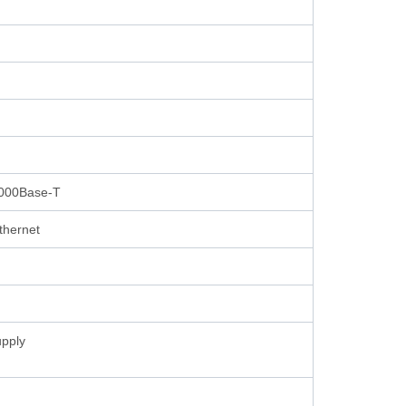
000Base-T
thernet
pply