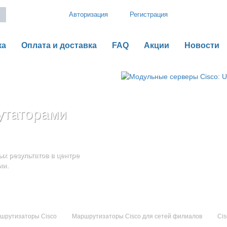
Авторизация
Регистрация
ка
Оплата и доставка
FAQ
Акции
Новости
утаторами
рии B
o UCS серии C
оненты
дения
х результатов в центре
ью гибкой,
ии.
шрутизаторы Cisco
Маршрутизаторы Cisco для сетей филиалов
Cis