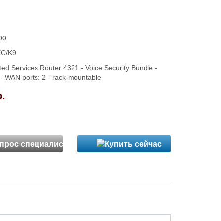
00
EC/K9
ted Services Router 4321 - Voice Security Bundle -
 - WAN ports: 2 - rack-mountable
р.