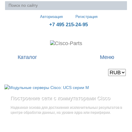
Авторизация
Регистрация
+7 495 215-24-95
Каталог
Меню
Валюта
Ваша корзина пуста
Построение сети с коммутаторами Cisco
Стоечные серверы Cisco UCS серии C
Блейд-серверы: UCS серии B
и
Надежная основа для достижения исключительных результатов в
Созданы для сокращения общей стоимости владения
и
дополнительные компоненты
центре обработки данных, на уровне ядра или периферии.
повышение адаптивности Вашего бизнеса
Увеличьте производительность сервера с помощью
гибкой,
масштабируемой архитектуры