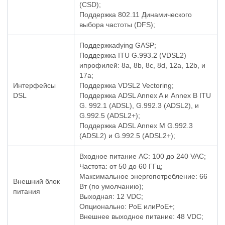
(CSD);
Поддержка 802.11 Динамического
выбора частоты (DFS);
Поддержкаdying GASP;
Поддержка ITU G.993.2 (VDSL2)
ипрофилей: 8a, 8b, 8c, 8d, 12a, 12b, и
17a;
Интерфейсы
Поддержка VDSL2 Vectoring;
DSL
Поддержка ADSL Annex A и Annex B ITU
G. 992.1 (ADSL), G.992.3 (ADSL2), и
G.992.5 (ADSL2+);
Поддержка ADSL Annex M G.992.3
(ADSL2) и G.992.5 (ADSL2+);
Входное питание AC: 100 до 240 VAC;
Частота: от 50 до 60 ГГц;
Максимальное энергопотребление: 66
Внешний блок
Вт (по умолчанию);
питания
Выходная: 12 VDC;
Опционально: PoE илиPoE+;
Внешнее выходное питание: 48 VDC;