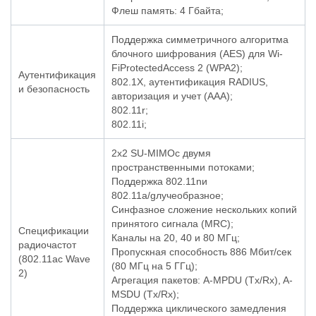
Флеш память: 4 Гбайта;
Поддержка симметричного алгоритма
блочного шифрования (AES) для Wi-
FiProtectedAccess 2 (WPA2);
Аутентификация
802.1X, аутентификация RADIUS,
и безопасность
авторизация и учет (AAA);
802.11r;
802.11i;
2x2 SU-MIMOс двумя
пространственными потоками;
Поддержка 802.11nи
802.11a/gлучеобразное;
Синфазное сложение нескольких копий
принятого сигнала (MRC);
Спецификации
Каналы на 20, 40 и 80 МГц;
радиочастот
Пропускная способность 886 Мбит/сек
(802.11ac Wave
(80 МГц на 5 ГГц);
2)
Агрегация пакетов: A-MPDU (Tx/Rx), A-
MSDU (Tx/Rx);
Поддержка циклического замедления