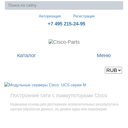
Авторизация
Регистрация
+7 495 215-24-95
Каталог
Меню
Валюта
Ваша корзина пуста
Построение сети с коммутаторами Cisco
Стоечные серверы Cisco UCS серии C
Блейд-серверы: UCS серии B
и
Надежная основа для достижения исключительных результатов в
Созданы для сокращения общей стоимости владения
и
дополнительные компоненты
центре обработки данных, на уровне ядра или периферии.
повышение адаптивности Вашего бизнеса
Увеличьте производительность сервера с помощью
гибкой,
масштабируемой архитектуры