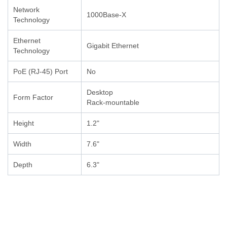
Network
1000Base-X
Technology
Ethernet
Gigabit Ethernet
Technology
PoE (RJ-45) Port
No
Desktop
Form Factor
Rack-mountable
Height
1.2"
Width
7.6"
Depth
6.3"