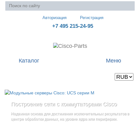
Авторизация
Регистрация
+7 495 215-24-95
Каталог
Меню
Валюта
Ваша корзина пуста
Построение сети с коммутаторами Cisco
Стоечные серверы Cisco UCS серии C
Блейд-серверы: UCS серии B
и
Надежная основа для достижения исключительных результатов в
Созданы для сокращения общей стоимости владения
и
дополнительные компоненты
центре обработки данных, на уровне ядра или периферии.
повышение адаптивности Вашего бизнеса
Увеличьте производительность сервера с помощью
гибкой,
масштабируемой архитектуры