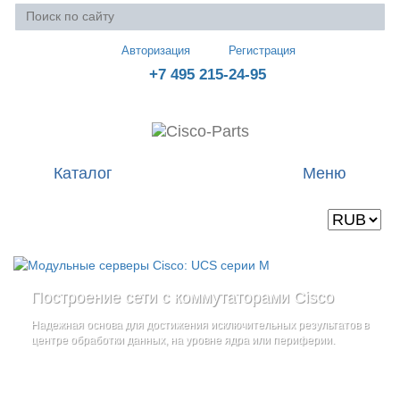
Авторизация
Регистрация
+7 495 215-24-95
Каталог
Меню
Валюта
Ваша корзина пуста
Построение сети с коммутаторами Cisco
Стоечные серверы Cisco UCS серии C
Блейд-серверы: UCS серии B
и
Надежная основа для достижения исключительных результатов в
Созданы для сокращения общей стоимости владения
и
дополнительные компоненты
центре обработки данных, на уровне ядра или периферии.
повышение адаптивности Вашего бизнеса
Увеличьте производительность сервера с помощью
гибкой,
масштабируемой архитектуры