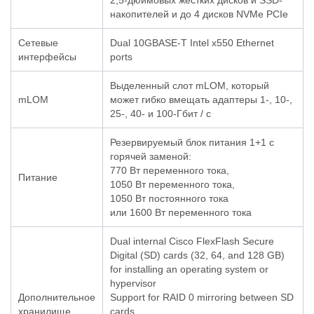
2,5-дюймовых жестких дисков и SSD-
накопителей и до 4 дисков NVMe PCIe
Сетевые
Dual 10GBASE-T Intel x550 Ethernet
интерфейсы
ports
Выделенный слот mLOM, который
mLOM
может гибко вмещать адаптеры 1-, 10-,
25-, 40- и 100-Гбит / с
Резервируемый блок питания 1+1 с
горячей заменой:
770 Вт переменного тока,
Питание
1050 Вт переменного тока,
1050 Вт постоянного тока
или 1600 Вт переменного тока
Dual internal Cisco FlexFlash Secure
Digital (SD) cards (32, 64, and 128 GB)
for installing an operating system or
hypervisor
Дополнительное
Support for RAID 0 mirroring between SD
хранилище
cards