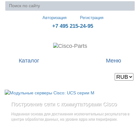
Авторизация
Регистрация
+7 495 215-24-95
Каталог
Меню
Валюта
Ваша корзина пуста
Построение сети с коммутаторами Cisco
Стоечные серверы Cisco UCS серии C
Блейд-серверы: UCS серии B
и
Надежная основа для достижения исключительных результатов в
Созданы для сокращения общей стоимости владения
и
дополнительные компоненты
центре обработки данных, на уровне ядра или периферии.
повышение адаптивности Вашего бизнеса
Увеличьте производительность сервера с помощью
гибкой,
масштабируемой архитектуры