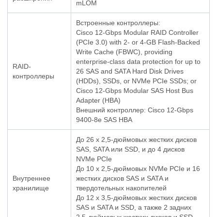
mLOM
Встроенные контроллеры:
Cisco 12-Gbps Modular RAID Controller
(PCIe 3.0) with 2- or 4-GB Flash-Backed
Write Cache (FBWC), providing
enterprise-class data protection for up to
RAID-
26 SAS and SATA Hard Disk Drives
контроллеры
(HDDs), SSDs, or NVMe PCIe SSDs; or
Cisco 12-Gbps Modular SAS Host Bus
Adapter (HBA)
Внешний контроллер: Cisco 12-Gbps
9400-8e SAS HBA
До 26 x 2,5-дюймовых жестких дисков
SAS, SATA или SSD, и до 4 дисков
NVMe PCIe
До 10 x 2,5-дюймовых NVMe PCIe и 16
Внутреннее
жестких дисков SAS и SATA и
хранилище
твердотельных накопителей
До 12 х 3,5-дюймовых жестких дисков
SAS и SATA и SSD, а также 2 задних