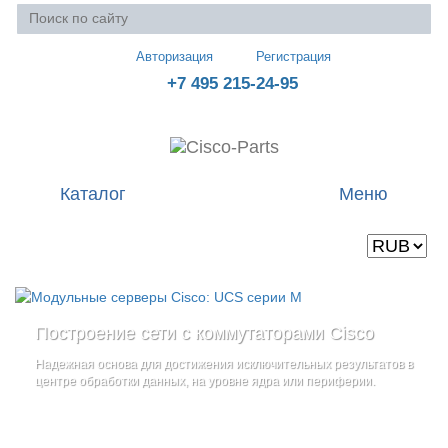
Авторизация
Регистрация
+7 495 215-24-95
Каталог
Меню
Валюта
Ваша корзина пуста
Построение сети с коммутаторами Cisco
Стоечные серверы Cisco UCS серии C
Блейд-серверы: UCS серии B
и
Надежная основа для достижения исключительных результатов в
Созданы для сокращения общей стоимости владения
и
дополнительные компоненты
центре обработки данных, на уровне ядра или периферии.
повышение адаптивности Вашего бизнеса
Увеличьте производительность сервера с помощью
гибкой,
масштабируемой архитектуры