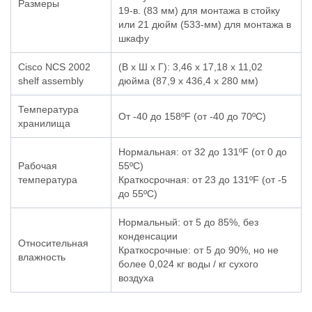
Размеры
19-в. (83 мм) для монтажа в стойку
или 21 дюйм (533-мм) для монтажа в
шкафу
Cisco NCS 2002
(В x Ш x Г): 3,46 х 17,18 х 11,02
shelf assembly
дюйма (87,9 х 436,4 х 280 мм)
Температура
От -40 до 158ºF (от -40 до 70ºC)
хранилища
Нормальная: от 32 до 131ºF (от 0 до
Рабочая
55ºC)
температура
Краткосрочная: от 23 до 131ºF (от -5
до 55ºC)
Нормальный: от 5 до 85%, без
конденсации
Относительная
Краткосрочные: от 5 до 90%, но не
влажность
более 0,024 кг воды / кг сухого
воздуха