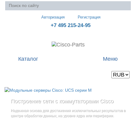
Авторизация
Регистрация
+7 495 215-24-95
Каталог
Меню
Валюта
Ваша корзина пуста
Построение сети с коммутаторами Cisco
Стоечные серверы Cisco UCS серии C
Блейд-серверы: UCS серии B
и
Надежная основа для достижения исключительных результатов в
Созданы для сокращения общей стоимости владения
и
дополнительные компоненты
центре обработки данных, на уровне ядра или периферии.
повышение адаптивности Вашего бизнеса
Увеличьте производительность сервера с помощью
гибкой,
масштабируемой архитектуры