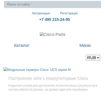
Авторизация
Регистрация
+7 495 215-24-95
Каталог
Меню
Валюта
Ваша корзина пуста
Построение сети с коммутаторами Cisco
Стоечные серверы Cisco UCS серии C
Блейд-серверы: UCS серии B
и
Надежная основа для достижения исключительных результатов в
Созданы для сокращения общей стоимости владения
и
дополнительные компоненты
центре обработки данных, на уровне ядра или периферии.
повышение адаптивности Вашего бизнеса
Увеличьте производительность сервера с помощью
гибкой,
масштабируемой архитектуры