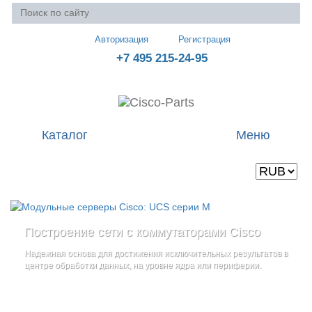
Авторизация
Регистрация
+7 495 215-24-95
Каталог
Меню
Валюта
Ваша корзина пуста
Построение сети с коммутаторами Cisco
Стоечные серверы Cisco UCS серии C
Блейд-серверы: UCS серии B
и
Надежная основа для достижения исключительных результатов в
Созданы для сокращения общей стоимости владения
и
дополнительные компоненты
центре обработки данных, на уровне ядра или периферии.
повышение адаптивности Вашего бизнеса
Увеличьте производительность сервера с помощью
гибкой,
масштабируемой архитектуры