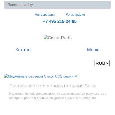
Авторизация
Регистрация
+7 495 215-24-95
Каталог
Меню
Валюта
Ваша корзина пуста
Построение сети с коммутаторами Cisco
Стоечные серверы Cisco UCS серии C
Блейд-серверы: UCS серии B
и
Надежная основа для достижения исключительных результатов в
Созданы для сокращения общей стоимости владения
и
дополнительные компоненты
центре обработки данных, на уровне ядра или периферии.
повышение адаптивности Вашего бизнеса
Увеличьте производительность сервера с помощью
гибкой,
масштабируемой архитектуры