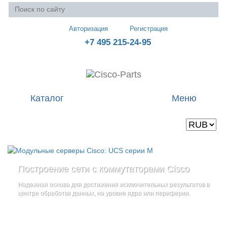
Авторизация
Регистрация
+7 495 215-24-95
Каталог
Меню
Валюта
Ваша корзина пуста
Построение сети с коммутаторами Cisco
Стоечные серверы Cisco UCS серии C
Блейд-серверы: UCS серии B
и
Надежная основа для достижения исключительных результатов в
Созданы для сокращения общей стоимости владения
и
дополнительные компоненты
центре обработки данных, на уровне ядра или периферии.
повышение адаптивности Вашего бизнеса
Увеличьте производительность сервера с помощью
гибкой,
масштабируемой архитектуры