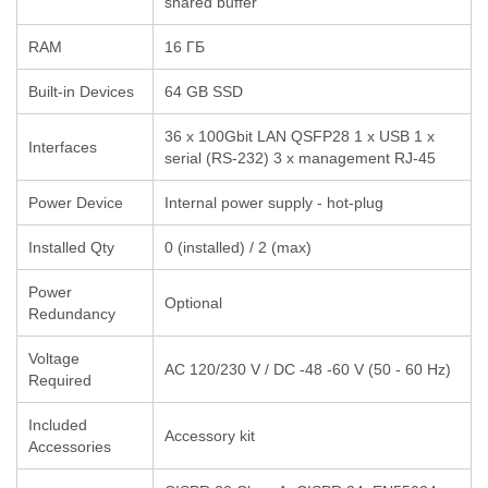
shared buffer
RAM
16 ГБ
Built-in Devices
64 GB SSD
36 x 100Gbit LAN QSFP28 1 x USB 1 x
Interfaces
serial (RS-232) 3 x management RJ-45
Power Device
Internal power supply - hot-plug
Installed Qty
0 (installed) / 2 (max)
Power
Optional
Redundancy
Voltage
AC 120/230 V / DC -48 -60 V (50 - 60 Hz)
Required
Included
Accessory kit
Accessories