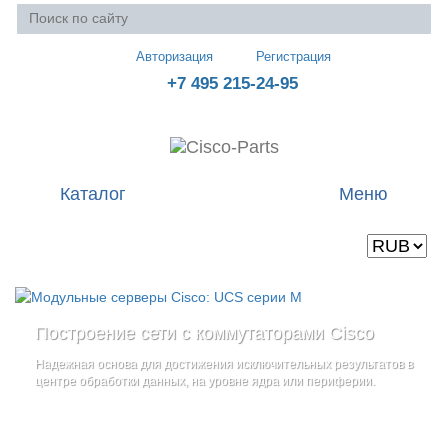
Авторизация
Регистрация
+7 495 215-24-95
Каталог
Меню
Валюта
Ваша корзина пуста
Построение сети с коммутаторами Cisco
Стоечные серверы Cisco UCS серии C
Блейд-серверы: UCS серии B
и
Надежная основа для достижения исключительных результатов в
Созданы для сокращения общей стоимости владения
и
дополнительные компоненты
центре обработки данных, на уровне ядра или периферии.
повышение адаптивности Вашего бизнеса
Увеличьте производительность сервера с помощью
гибкой,
масштабируемой архитектуры