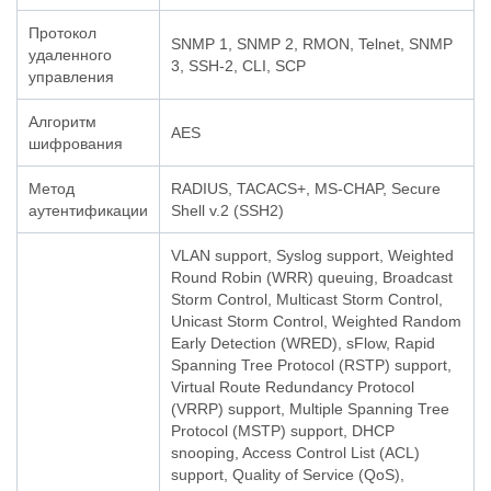
Протокол
SNMP 1, SNMP 2, RMON, Telnet, SNMP
удаленного
3, SSH-2, CLI, SCP
управления
Алгоритм
AES
шифрования
Метод
RADIUS, TACACS+, MS-CHAP, Secure
аутентификации
Shell v.2 (SSH2)
VLAN support, Syslog support, Weighted
Round Robin (WRR) queuing, Broadcast
Storm Control, Multicast Storm Control,
Unicast Storm Control, Weighted Random
Early Detection (WRED), sFlow, Rapid
Spanning Tree Protocol (RSTP) support,
Virtual Route Redundancy Protocol
(VRRP) support, Multiple Spanning Tree
Protocol (MSTP) support, DHCP
snooping, Access Control List (ACL)
support, Quality of Service (QoS),