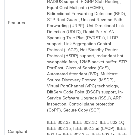
RADIUS support, EIGRP Stub Routing,
Equal-Cost Multipath (ECMP),
Bidirectional Forwarding Detection (BFD),
STP Root Guard, Unicast Reverse Path
Features
Forwarding (URPF), Uni-Directional Link
Detection (UDLD), Rapid Per-VLAN
Spanning Tree Plus (PVRST+), LLDP
support, Link Aggregation Control
Protocol (LACP), Hot Standby Router
Protocol (HSRP) support, redundant hot
swappable fans, 12MB packet buffer, STP
PortFast, Class of Service (CoS),
Automated Attendant (IVR), Multicast
Source Discovery Protocol (MSDP),
Virtual PortChannel (vPC) technology,
DiffServ Code Point (DSCP) support, In-
Service Software Upgrade (ISSU), ARP
inspection, Control plane protection
(CoPP), Secure Copy (SCP)
IEEE 802.3z, IEEE 802.1D, IEEE 802.1Q,
IEEE 802.1p, IEEE 802.3ad (LACP), IEEE
Compliant
802.1w, IEEE 802.3ae, IEEE 802.1s, IEEE