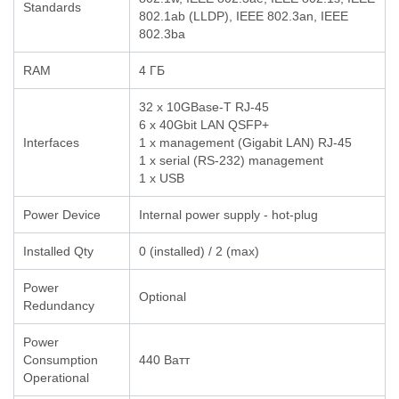
Standards
802.1ab (LLDP), IEEE 802.3an, IEEE
802.3ba
RAM
4 ГБ
32 x 10GBase-T RJ-45
6 x 40Gbit LAN QSFP+
Interfaces
1 x management (Gigabit LAN) RJ-45
1 x serial (RS-232) management
1 x USB
Power Device
Internal power supply - hot-plug
Installed Qty
0 (installed) / 2 (max)
Power
Optional
Redundancy
Power
Consumption
440 Ватт
Operational