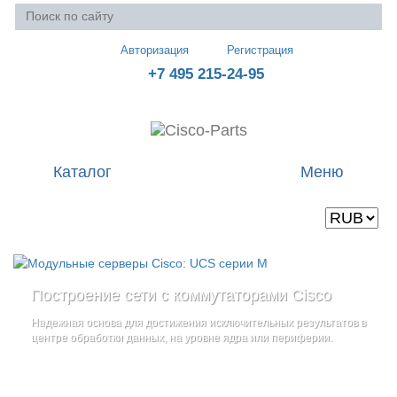
Авторизация
Регистрация
+7 495 215-24-95
Каталог
Меню
Валюта
Ваша корзина пуста
Построение сети с коммутаторами Cisco
Стоечные серверы Cisco UCS серии C
Блейд-серверы: UCS серии B
и
Надежная основа для достижения исключительных результатов в
Созданы для сокращения общей стоимости владения
и
дополнительные компоненты
центре обработки данных, на уровне ядра или периферии.
повышение адаптивности Вашего бизнеса
Увеличьте производительность сервера с помощью
гибкой,
масштабируемой архитектуры