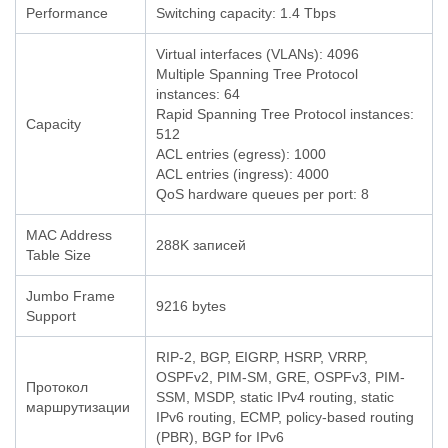
Performance
Switching capacity: 1.4 Tbps
Virtual interfaces (VLANs): 4096
Multiple Spanning Tree Protocol
instances: 64
Rapid Spanning Tree Protocol instances:
Capacity
512
ACL entries (egress): 1000
ACL entries (ingress): 4000
QoS hardware queues per port: 8
MAC Address
288K записей
Table Size
Jumbo Frame
9216 bytes
Support
RIP-2, BGP, EIGRP, HSRP, VRRP,
OSPFv2, PIM-SM, GRE, OSPFv3, PIM-
Протокол
SSM, MSDP, static IPv4 routing, static
маршрутизации
IPv6 routing, ECMP, policy-based routing
(PBR), BGP for IPv6