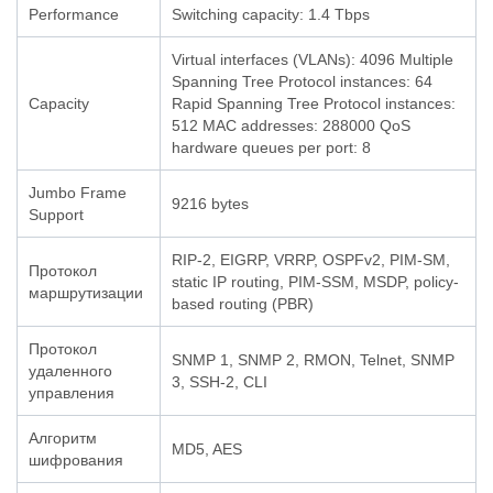
Performance
Switching capacity: 1.4 Tbps
Virtual interfaces (VLANs): 4096 Multiple
Spanning Tree Protocol instances: 64
Capacity
Rapid Spanning Tree Protocol instances:
512 MAC addresses: 288000 QoS
hardware queues per port: 8
Jumbo Frame
9216 bytes
Support
RIP-2, EIGRP, VRRP, OSPFv2, PIM-SM,
Протокол
static IP routing, PIM-SSM, MSDP, policy-
маршрутизации
based routing (PBR)
Протокол
SNMP 1, SNMP 2, RMON, Telnet, SNMP
удаленного
3, SSH-2, CLI
управления
Алгоритм
MD5, AES
шифрования