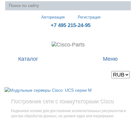
Авторизация
Регистрация
+7 495 215-24-95
Каталог
Меню
Валюта
Ваша корзина пуста
Построение сети с коммутаторами Cisco
Стоечные серверы Cisco UCS серии C
Блейд-серверы: UCS серии B
и
Надежная основа для достижения исключительных результатов в
Созданы для сокращения общей стоимости владения
и
дополнительные компоненты
центре обработки данных, на уровне ядра или периферии.
повышение адаптивности Вашего бизнеса
Увеличьте производительность сервера с помощью
гибкой,
масштабируемой архитектуры