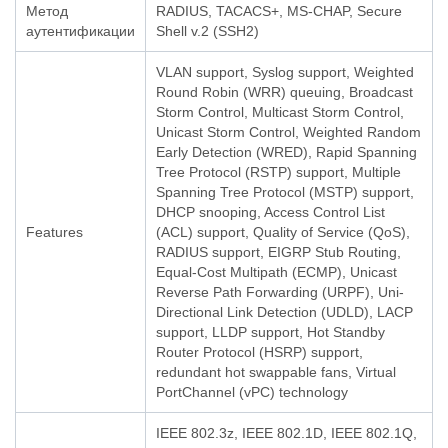
Метод
RADIUS, TACACS+, MS-CHAP, Secure
аутентификации
Shell v.2 (SSH2)
VLAN support, Syslog support, Weighted
Round Robin (WRR) queuing, Broadcast
Storm Control, Multicast Storm Control,
Unicast Storm Control, Weighted Random
Early Detection (WRED), Rapid Spanning
Tree Protocol (RSTP) support, Multiple
Spanning Tree Protocol (MSTP) support,
DHCP snooping, Access Control List
Features
(ACL) support, Quality of Service (QoS),
RADIUS support, EIGRP Stub Routing,
Equal-Cost Multipath (ECMP), Unicast
Reverse Path Forwarding (URPF), Uni-
Directional Link Detection (UDLD), LACP
support, LLDP support, Hot Standby
Router Protocol (HSRP) support,
redundant hot swappable fans, Virtual
PortChannel (vPC) technology
IEEE 802.3z, IEEE 802.1D, IEEE 802.1Q,