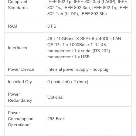
Compliant
IEEE 802.1p, IEEE 802.3ad (LACP), IEEE
Standards
802.1w, IEEE 802.3ae, IEEE 802.1s, IEEE
802.1ab (LLDP), IEEE 802.3ba
RAM
8 ГБ
48 x 10GBase-X SFP+ 6 x 40Gbit LAN
QSFP+ 1 x 1000Base-T RJ-45
Interfaces
management 1 x serial (RS-232)
management 1 x USB
Power Device
Internal power supply - hot-plug
Installed Qty
0 (installed) / 2 (max)
Power
Optional
Redundancy
Power
Consumption
293 Ватт
Operational