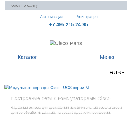
Авторизация
Регистрация
+7 495 215-24-95
Каталог
Меню
Валюта
Ваша корзина пуста
Построение сети с коммутаторами Cisco
Стоечные серверы Cisco UCS серии C
Блейд-серверы: UCS серии B
и
Надежная основа для достижения исключительных результатов в
Созданы для сокращения общей стоимости владения
и
дополнительные компоненты
центре обработки данных, на уровне ядра или периферии.
повышение адаптивности Вашего бизнеса
Увеличьте производительность сервера с помощью
гибкой,
масштабируемой архитектуры