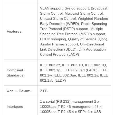
VLAN support, Syslog support, Broadcast
Storm Control, Multicast Storm Control,
Unicast Storm Control, Weighted Random
Early Detection (WRED), Rapid Spanning
Tree Protocol (RSTP) support, Multiple
Features
Spanning Tree Protocol (MSTP) support,
DHCP snooping, Quality of Service (QoS),
Jumbo Frames support, Uni-Directional
Link Detection (UDLD), Link Aggregation
Control Protocol (LACP)
IEEE 802.3z, IEEE 802.1D, IEEE 802.1Q,
Compliant
IEEE 802.1p, IEEE 802.3ad (LACP), IEEE
Standards
802.1w, IEEE 802.3ae, IEEE 802.1s, IEEE
802.1ab (LLDP)
Флеш- Память
2 ГБ
1 x serial (RS-232) management 2 x
Interfaces
1000Base-T RJ-45 management 48 x
1000Base-T RJ-45 4 x SFP+ 1 x USB