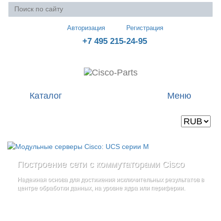
Авторизация
Регистрация
+7 495 215-24-95
Каталог
Меню
Валюта
Ваша корзина пуста
Построение сети с коммутаторами Cisco
Стоечные серверы Cisco UCS серии C
Блейд-серверы: UCS серии B
и
Надежная основа для достижения исключительных результатов в
Созданы для сокращения общей стоимости владения
и
дополнительные компоненты
центре обработки данных, на уровне ядра или периферии.
повышение адаптивности Вашего бизнеса
Увеличьте производительность сервера с помощью
гибкой,
масштабируемой архитектуры