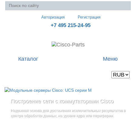
Авторизация
Регистрация
+7 495 215-24-95
Каталог
Меню
Валюта
Ваша корзина пуста
Построение сети с коммутаторами Cisco
Стоечные серверы Cisco UCS серии C
Блейд-серверы: UCS серии B
и
Надежная основа для достижения исключительных результатов в
Созданы для сокращения общей стоимости владения
и
дополнительные компоненты
центре обработки данных, на уровне ядра или периферии.
повышение адаптивности Вашего бизнеса
Увеличьте производительность сервера с помощью
гибкой,
масштабируемой архитектуры