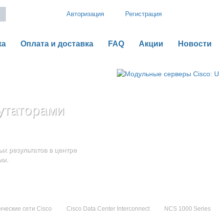
Авторизация
Регистрация
ка
Оплата и доставка
FAQ
Акции
Новости
утаторами
рии B
o UCS серии C
оненты
дения
х результатов в центре
ью гибкой,
ии.
ические сети Cisco
Cisco Data Center Interconnect
NCS 1000 Series