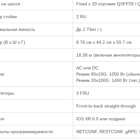
 на шасси
Fixed с 20 портами QSFP28 / 
р стойки
2 RU
мальная ёмкость
До 2 Тбит / с
 (В х Ш х Г)
8.76 см x 44.2 см x 59.7 см
18,38 кг (включая вентилятор
AC или DC
ие
Режим 80x10G: 1050 Вт (обычно
Режим 20x100G: 1450 Вт (тип.)
ляторы
3 FRU
Front-to-back straight-through
re
IOS XR 6.0 или позднее
колы программируемости
NETCONF, RESTCONF, gRPC, Mo