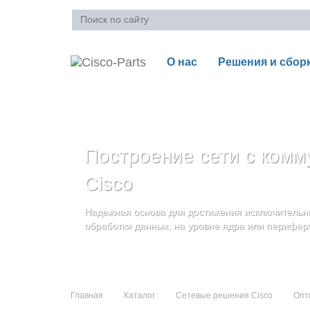
О нас
Решения и сбор
Ваша корзина пуста
Построение сети с комм
Блейд-серверы: UCS се
Стоечные серверы Cisc
Cisco
и дополнительные комп
Созданы для сокращения общей стоимости вла
Надежная основа для достижения исключительны
и повышение адаптивности Вашего бизнеса
Увеличьте производительность сервера с помощ
обработки данных, на уровне ядра или перифер
масштабируемой архитектуры
Главная
Каталог
Сетевые решения Cisco
Опт