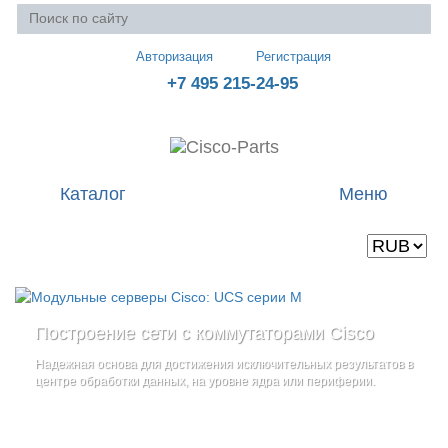
Авторизация
Регистрация
+7 495 215-24-95
Каталог
Меню
Валюта
Ваша корзина пуста
Построение сети с коммутаторами Cisco
Стоечные серверы Cisco UCS серии C
Блейд-серверы: UCS серии B
и
Надежная основа для достижения исключительных результатов в
Созданы для сокращения общей стоимости владения
и
дополнительные компоненты
центре обработки данных, на уровне ядра или периферии.
повышение адаптивности Вашего бизнеса
Увеличьте производительность сервера с помощью
гибкой,
масштабируемой архитектуры