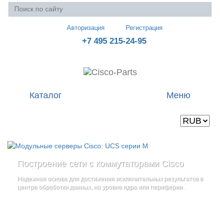
Авторизация
Регистрация
+7 495 215-24-95
Каталог
Меню
Валюта
Ваша корзина пуста
Построение сети с коммутаторами Cisco
Стоечные серверы Cisco UCS серии C
Блейд-серверы: UCS серии B
и
Надежная основа для достижения исключительных результатов в
Созданы для сокращения общей стоимости владения
и
дополнительные компоненты
центре обработки данных, на уровне ядра или периферии.
повышение адаптивности Вашего бизнеса
Увеличьте производительность сервера с помощью
гибкой,
масштабируемой архитектуры