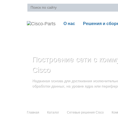
О нас
Решения и сбор
Ваша корзина пуста
Построение сети с комм
Блейд-серверы: UCS се
Стоечные серверы Cisc
Cisco
и дополнительные комп
Созданы для сокращения общей стоимости вла
Надежная основа для достижения исключительны
и повышение адаптивности Вашего бизнеса
Увеличьте производительность сервера с помощ
обработки данных, на уровне ядра или перифер
масштабируемой архитектуры
Главная
Каталог
Сетевые решения Cisco
Ком