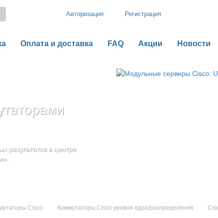
Авторизация
Регистрация
ка
Оплата и доставка
FAQ
Акции
Новости
утаторами
рии B
o UCS серии C
оненты
дения
х результатов в центре
ью гибкой,
ии.
мутаторы Cisco
Коммутаторы Cisco уровня ядра/распределения
Cis