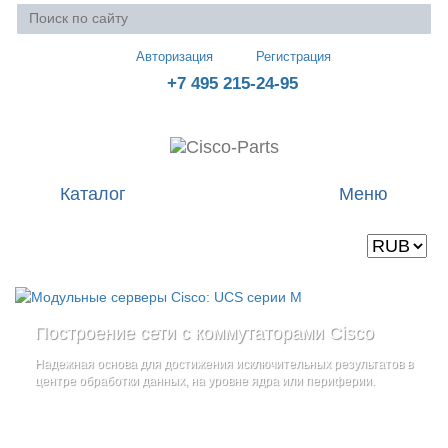
Авторизация
Регистрация
+7 495 215-24-95
Каталог
Меню
Валюта
Ваша корзина пуста
Построение сети с коммутаторами Cisco
Стоечные серверы Cisco UCS серии C
Блейд-серверы: UCS серии B
и
Надежная основа для достижения исключительных результатов в
Созданы для сокращения общей стоимости владения
и
дополнительные компоненты
центре обработки данных, на уровне ядра или периферии.
повышение адаптивности Вашего бизнеса
Увеличьте производительность сервера с помощью
гибкой,
масштабируемой архитектуры