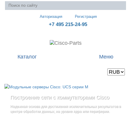
Авторизация
Регистрация
+7 495 215-24-95
Каталог
Меню
Валюта
Ваша корзина пуста
Построение сети с коммутаторами Cisco
Стоечные серверы Cisco UCS серии C
Блейд-серверы: UCS серии B
и
Надежная основа для достижения исключительных результатов в
Созданы для сокращения общей стоимости владения
и
дополнительные компоненты
центре обработки данных, на уровне ядра или периферии.
повышение адаптивности Вашего бизнеса
Увеличьте производительность сервера с помощью
гибкой,
масштабируемой архитектуры