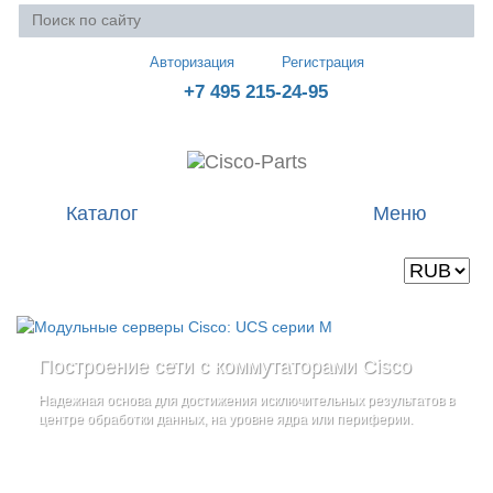
Авторизация
Регистрация
+7 495 215-24-95
Каталог
Меню
Валюта
Ваша корзина пуста
Построение сети с коммутаторами Cisco
Стоечные серверы Cisco UCS серии C
Блейд-серверы: UCS серии B
и
Надежная основа для достижения исключительных результатов в
Созданы для сокращения общей стоимости владения
и
дополнительные компоненты
центре обработки данных, на уровне ядра или периферии.
повышение адаптивности Вашего бизнеса
Увеличьте производительность сервера с помощью
гибкой,
масштабируемой архитектуры