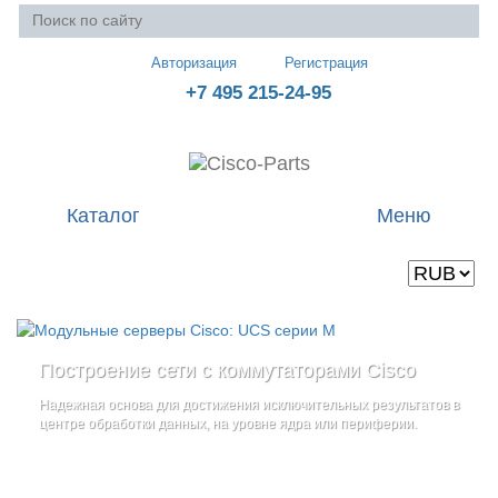
Авторизация
Регистрация
+7 495 215-24-95
Каталог
Меню
Валюта
Ваша корзина пуста
Построение сети с коммутаторами Cisco
Стоечные серверы Cisco UCS серии C
Блейд-серверы: UCS серии B
и
Надежная основа для достижения исключительных результатов в
Созданы для сокращения общей стоимости владения
и
дополнительные компоненты
центре обработки данных, на уровне ядра или периферии.
повышение адаптивности Вашего бизнеса
Увеличьте производительность сервера с помощью
гибкой,
масштабируемой архитектуры