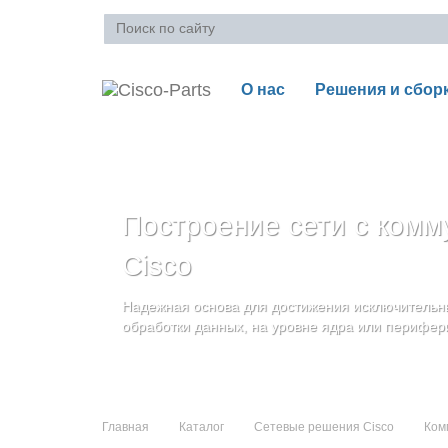
О нас
Решения и сбор
Ваша корзина пуста
Построение сети с комм
Блейд-серверы: UCS се
Стоечные серверы Cisc
Cisco
и дополнительные комп
Созданы для сокращения общей стоимости вла
Надежная основа для достижения исключительны
и повышение адаптивности Вашего бизнеса
Увеличьте производительность сервера с помощ
обработки данных, на уровне ядра или перифер
масштабируемой архитектуры
Главная
Каталог
Сетевые решения Cisco
Ком