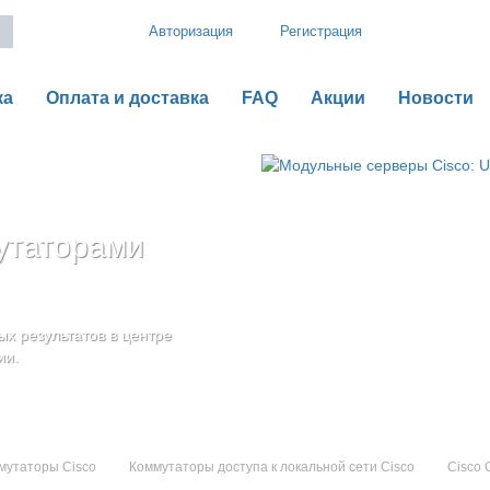
Авторизация
Регистрация
ка
Оплата и доставка
FAQ
Акции
Новости
утаторами
рии B
o UCS серии C
оненты
дения
х результатов в центре
ью гибкой,
ии.
мутаторы Cisco
Коммутаторы доступа к локальной сети Cisco
Cisco 