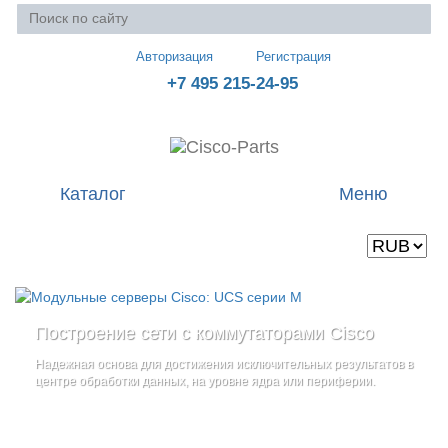
Авторизация
Регистрация
+7 495 215-24-95
Каталог
Меню
Валюта
Ваша корзина пуста
Построение сети с коммутаторами Cisco
Стоечные серверы Cisco UCS серии C
Блейд-серверы: UCS серии B
и
Надежная основа для достижения исключительных результатов в
Созданы для сокращения общей стоимости владения
и
дополнительные компоненты
центре обработки данных, на уровне ядра или периферии.
повышение адаптивности Вашего бизнеса
Увеличьте производительность сервера с помощью
гибкой,
масштабируемой архитектуры