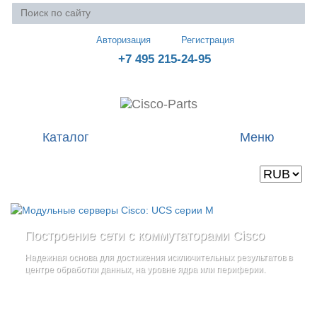
Авторизация
Регистрация
+7 495 215-24-95
Каталог
Меню
Валюта
Ваша корзина пуста
Построение сети с коммутаторами Cisco
Стоечные серверы Cisco UCS серии C
Блейд-серверы: UCS серии B
и
Надежная основа для достижения исключительных результатов в
Созданы для сокращения общей стоимости владения
и
дополнительные компоненты
центре обработки данных, на уровне ядра или периферии.
повышение адаптивности Вашего бизнеса
Увеличьте производительность сервера с помощью
гибкой,
масштабируемой архитектуры