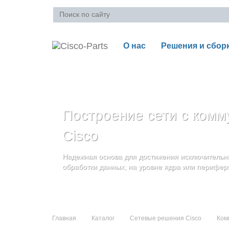
О нас
Решения и сбор
Ваша корзина пуста
Построение сети с комм
Блейд-серверы: UCS се
Стоечные серверы Cisc
Cisco
и дополнительные комп
Созданы для сокращения общей стоимости вла
Надежная основа для достижения исключительны
и повышение адаптивности Вашего бизнеса
Увеличьте производительность сервера с помощ
обработки данных, на уровне ядра или перифер
масштабируемой архитектуры
Главная
Каталог
Сетевые решения Cisco
Ком