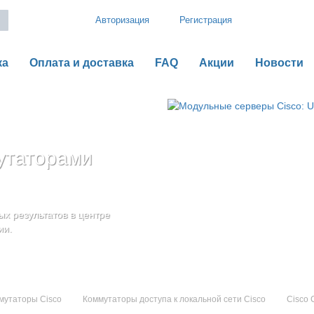
Авторизация
Регистрация
ка
Оплата и доставка
FAQ
Акции
Новости
утаторами
рии B
o UCS серии C
оненты
дения
х результатов в центре
ью гибкой,
ии.
мутаторы Cisco
Коммутаторы доступа к локальной сети Cisco
Cisco 