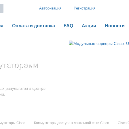
Авторизация
Регистрация
ка
Оплата и доставка
FAQ
Акции
Новости
утаторами
рии B
o UCS серии C
оненты
дения
х результатов в центре
ью гибкой,
ии.
мутаторы Cisco
Коммутаторы доступа к локальной сети Cisco
Cisco 