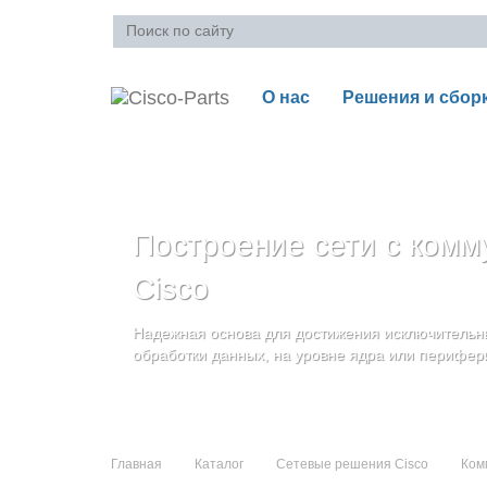
О нас
Решения и сбор
Ваша корзина пуста
Построение сети с комм
Блейд-серверы: UCS се
Стоечные серверы Cisc
Cisco
и дополнительные комп
Созданы для сокращения общей стоимости вла
Надежная основа для достижения исключительны
и повышение адаптивности Вашего бизнеса
Увеличьте производительность сервера с помощ
обработки данных, на уровне ядра или перифер
масштабируемой архитектуры
Главная
Каталог
Сетевые решения Cisco
Ком