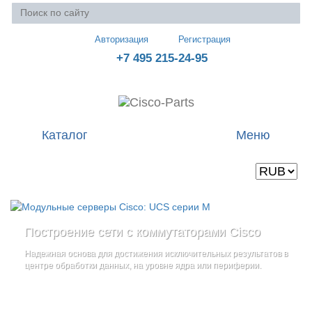
Авторизация
Регистрация
+7 495 215-24-95
Каталог
Меню
Валюта
Ваша корзина пуста
Построение сети с коммутаторами Cisco
Стоечные серверы Cisco UCS серии C
Блейд-серверы: UCS серии B
и
Надежная основа для достижения исключительных результатов в
Созданы для сокращения общей стоимости владения
и
дополнительные компоненты
центре обработки данных, на уровне ядра или периферии.
повышение адаптивности Вашего бизнеса
Увеличьте производительность сервера с помощью
гибкой,
масштабируемой архитектуры