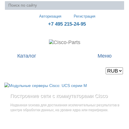
Авторизация
Регистрация
+7 495 215-24-95
Каталог
Меню
Валюта
Ваша корзина пуста
Построение сети с коммутаторами Cisco
Стоечные серверы Cisco UCS серии C
Блейд-серверы: UCS серии B
и
Надежная основа для достижения исключительных результатов в
Созданы для сокращения общей стоимости владения
и
дополнительные компоненты
центре обработки данных, на уровне ядра или периферии.
повышение адаптивности Вашего бизнеса
Увеличьте производительность сервера с помощью
гибкой,
масштабируемой архитектуры