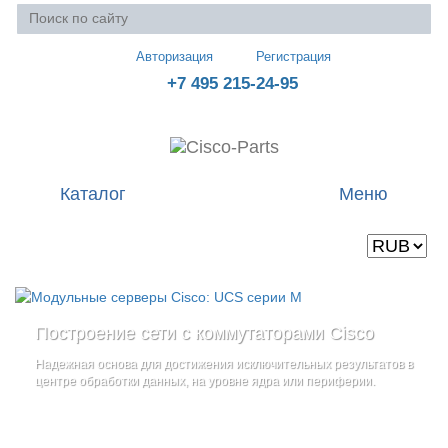
Авторизация
Регистрация
+7 495 215-24-95
Каталог
Меню
Валюта
Ваша корзина пуста
Построение сети с коммутаторами Cisco
Стоечные серверы Cisco UCS серии C
Блейд-серверы: UCS серии B
и
Надежная основа для достижения исключительных результатов в
Созданы для сокращения общей стоимости владения
и
дополнительные компоненты
центре обработки данных, на уровне ядра или периферии.
повышение адаптивности Вашего бизнеса
Увеличьте производительность сервера с помощью
гибкой,
масштабируемой архитектуры