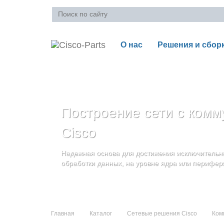
О нас
Решения и сбор
Ваша корзина пуста
Построение сети с комм
Блейд-серверы: UCS се
Стоечные серверы Cisc
Cisco
и дополнительные комп
Созданы для сокращения общей стоимости вла
Надежная основа для достижения исключительны
и повышение адаптивности Вашего бизнеса
Увеличьте производительность сервера с помощ
обработки данных, на уровне ядра или перифер
масштабируемой архитектуры
Главная
Каталог
Сетевые решения Cisco
Ком