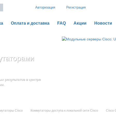
Авторизация
Регистрация
ка
Оплата и доставка
FAQ
Акции
Новости
утаторами
рии B
o UCS серии C
оненты
дения
х результатов в центре
ью гибкой,
ии.
мутаторы Cisco
Коммутаторы доступа к локальной сети Cisco
Cisco 