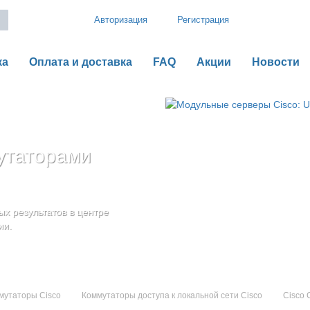
Авторизация
Регистрация
ка
Оплата и доставка
FAQ
Акции
Новости
утаторами
рии B
o UCS серии C
оненты
дения
х результатов в центре
ью гибкой,
ии.
мутаторы Cisco
Коммутаторы доступа к локальной сети Cisco
Cisco 