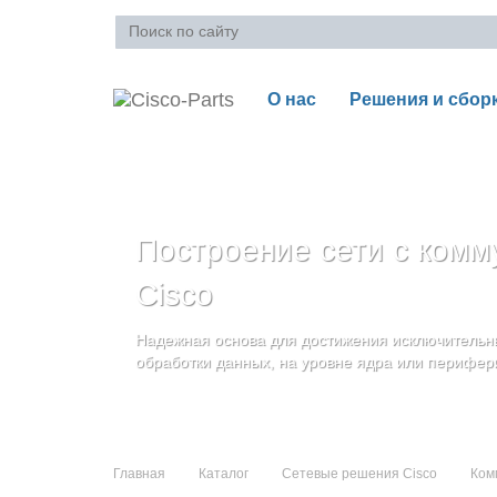
О нас
Решения и сбор
Ваша корзина пуста
Построение сети с комм
Блейд-серверы: UCS се
Стоечные серверы Cisc
Cisco
и дополнительные комп
Созданы для сокращения общей стоимости вла
Надежная основа для достижения исключительны
и повышение адаптивности Вашего бизнеса
Увеличьте производительность сервера с помощ
обработки данных, на уровне ядра или перифер
масштабируемой архитектуры
Главная
Каталог
Сетевые решения Cisco
Ком