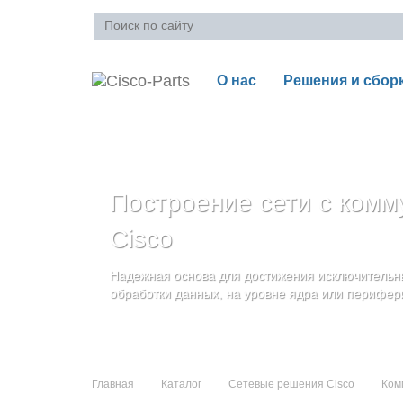
О нас
Решения и сбор
Ваша корзина пуста
Построение сети с комм
Блейд-серверы: UCS се
Стоечные серверы Cisc
Cisco
и дополнительные комп
Созданы для сокращения общей стоимости вла
Надежная основа для достижения исключительны
и повышение адаптивности Вашего бизнеса
Увеличьте производительность сервера с помощ
обработки данных, на уровне ядра или перифер
масштабируемой архитектуры
Главная
Каталог
Сетевые решения Cisco
Ком