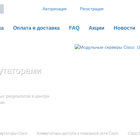
Авторизация
Регистрация
ка
Оплата и доставка
FAQ
Акции
Новости
утаторами
рии B
o UCS серии C
оненты
дения
х результатов в центре
ью гибкой,
ии.
мутаторы Cisco
Коммутаторы доступа к локальной сети Cisco
Cisco 