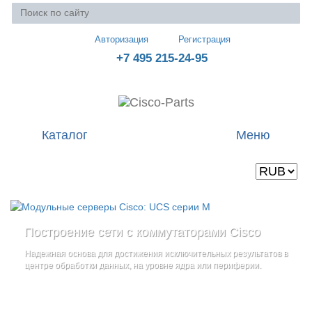
Авторизация
Регистрация
+7 495 215-24-95
Каталог
Меню
Валюта
Ваша корзина пуста
Построение сети с коммутаторами Cisco
Стоечные серверы Cisco UCS серии C
Блейд-серверы: UCS серии B
и
Надежная основа для достижения исключительных результатов в
Созданы для сокращения общей стоимости владения
и
дополнительные компоненты
центре обработки данных, на уровне ядра или периферии.
повышение адаптивности Вашего бизнеса
Увеличьте производительность сервера с помощью
гибкой,
масштабируемой архитектуры