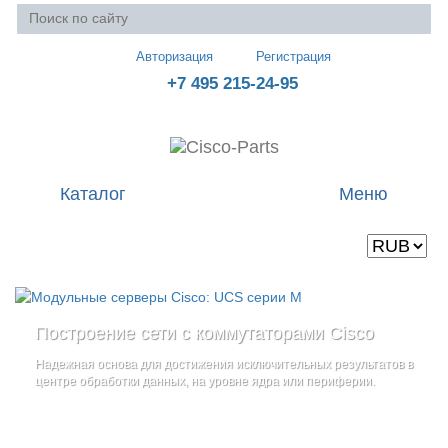
Авторизация
Регистрация
+7 495 215-24-95
Каталог
Меню
Валюта
Ваша корзина пуста
Построение сети с коммутаторами Cisco
Стоечные серверы Cisco UCS серии C
Блейд-серверы: UCS серии B
и
Надежная основа для достижения исключительных результатов в
Созданы для сокращения общей стоимости владения
и
дополнительные компоненты
центре обработки данных, на уровне ядра или периферии.
повышение адаптивности Вашего бизнеса
Увеличьте производительность сервера с помощью
гибкой,
масштабируемой архитектуры